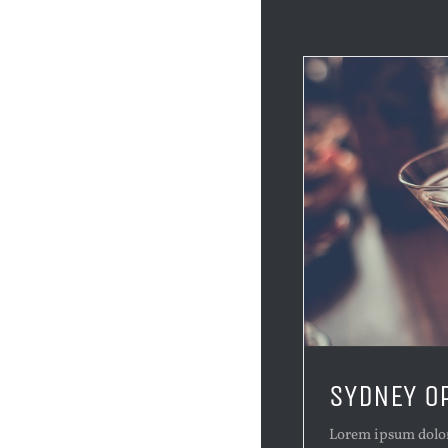
SYDNEY O
Lorem ipsum dolor 