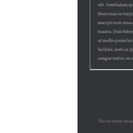
elit. Vestibulum so
Maecenas eu turpis
suscipit non urna
mauris. Duis biben
ut mollis purus lu
facilisis, justo ac
congue tortor, eu va
The Ice Cream Shop.