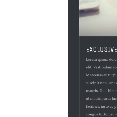
EXCLUSIVE
Lorem ipsum dolor 
elit. Vestibulum so
Maecenas eu turpis
suscipit non urna
mauris. Duis biben
ut mollis purus lu
facilisis, justo ac
congue tortor, eu va